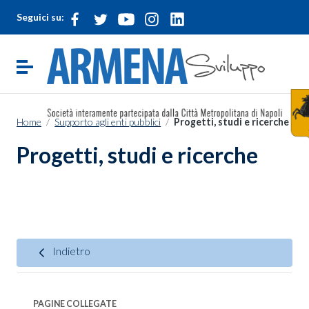
Vai ai contenuti
Seguici su:
Vai al menu di navigazione
Vai al footer
Attiva / disattiva la navigazione
Home
/
Supporto agli enti pubblici
/
Progetti, studi e ricerche
Progetti, studi e ricerche
Indietro
PAGINE COLLEGATE