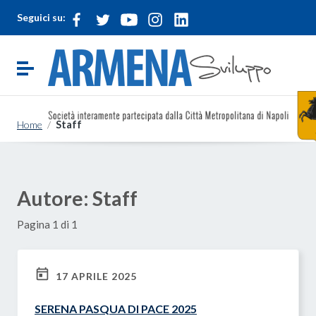
Vai ai contenuti
Seguici su:
Vai al menu di navigazione
Vai al footer
Attiva / disattiva la navigazione
Home
/
Staff
Autore:
Staff
Pagina 1 di 1
17 APRILE 2025
SERENA PASQUA DI PACE 2025