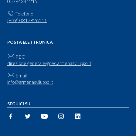
05784341215
Telefono
(+39) 0817826111
POSTA ELETTRONICA
PEC
direzione.generale@pec.armenasviluppo.it
Email
info@armenasviluppo.it
SEGUICI SU