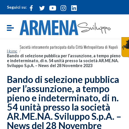
Vai ai contenuti
Seguici su:
Vai al menu di navigazione
Vai al footer
Attiva / disattiva la navigazione
Home
/
Bando di selezione pubblica per l’assunzione, a tempo pieno
e indeterminato, di n. 54 unità presso la società AR.ME.NA.
Sviluppo S.p.A. – News del 28 Novembre 2023
Bando di selezione pubblica
per l’assunzione, a tempo
pieno e indeterminato, di n.
54 unità presso la società
AR.ME.NA. Sviluppo S.p.A. –
News del 28 Novembre