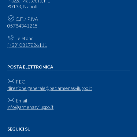
Piazza Matteotti, n.1
80133, Napoli
C.F. / P.IVA
05784341215
Telefono
(+39) 0817826111
POSTA ELETTRONICA
PEC
direzione.generale@pec.armenasviluppo.it
Email
info@armenasviluppo.it
SEGUICI SU