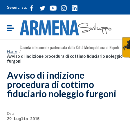
Vai ai contenuti
Seguici su:
Vai al menu di navigazione
Vai al footer
Attiva / disattiva la navigazione
Home
/
Avviso di indizione procedura di cottimo fiduciario noleggio
furgoni
Avviso di indizione
procedura di cottimo
fiduciario noleggio furgoni
Data:
29 Luglio 2015