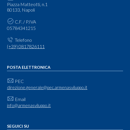
Piazza Matteotti, n.1
80133, Napoli
C.F. / P.IVA
05784341215
Telefono
(+39) 0817826111
POSTA ELETTRONICA
PEC
direzione.generale@pec.armenasviluppo.it
Email
info@armenasviluppo.it
SEGUICI SU