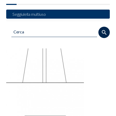
Seggiulella multiuso